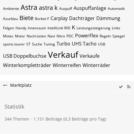
Astra
astra k
Auspuffanlage
Ambiente
Auspuff
Automatik
Biete
Carplay
Dachträger
Dämmung
Azurblau
Borbet F
K
Felgen
Handy
Innenraum
IntelliLink 900
Leistungssteigerung
Links
PowerFlex
Motec
Motor
Nachrüsten
Navi
Nitro
PDC
Regeln
Spiegel
Turbo
UHS Tacho
sports tourer
ST
Suche
Tuning
USB
Verkauf
USB Doppelbuchse
Verkaufe
Winterkompletträder
Winterreifen
Winterräder
Marktplatz
Statistik
344 Themen
1.151 Beiträge (0,3 Beiträge pro Tag)