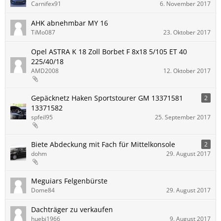
Carnifex91
6. November 2017
AHK abnehmbar MY 16
TiMo087
23. Oktober 2017
Opel ASTRA K 18 Zoll Borbet F 8x18 5/105 ET 40
225/40/18
AMD2008
12. Oktober 2017
Gepäcknetz Haken Sportstourer GM 13371581
2
13371582
spfeil95
25. September 2017
Biete Abdeckung mit Fach für Mittelkonsole
2
dohm
29. August 2017
Meguiars Felgenbürste
Dome84
29. August 2017
Dachträger zu verkaufen
huebi1966
9. August 2017