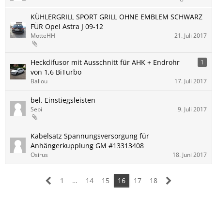
KÜHLERGRILL SPORT GRILL OHNE EMBLEM SCHWARZ
FÜR Opel Astra J 09-12
MotteHH
21. Juli 2017
Heckdifusor mit Ausschnitt für AHK + Endrohr
1
von 1,6 BiTurbo
Ballou
17. Juli 2017
bel. Einstiegsleisten
Sebi
9. Juli 2017
Kabelsatz Spannungsversorgung für
Anhängerkupplung GM #13313408
Osirus
18. Juni 2017
1
…
14
15
16
17
18