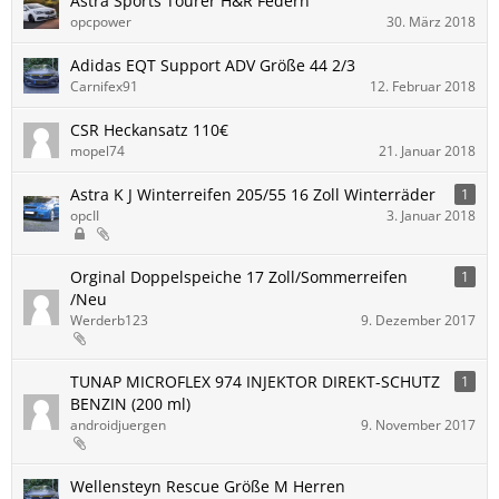
Astra Sports Tourer H&R Federn
opcpower
30. März 2018
Adidas EQT Support ADV Größe 44 2/3
Carnifex91
12. Februar 2018
CSR Heckansatz 110€
mopel74
21. Januar 2018
Astra K J Winterreifen 205/55 16 Zoll Winterräder
1
opcII
3. Januar 2018
Orginal Doppelspeiche 17 Zoll/Sommerreifen
1
/Neu
Werderb123
9. Dezember 2017
TUNAP MICROFLEX 974 INJEKTOR DIREKT-SCHUTZ
1
BENZIN (200 ml)
androidjuergen
9. November 2017
Wellensteyn Rescue Größe M Herren