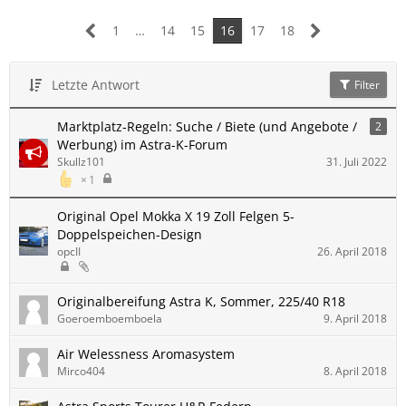
1
…
14
15
16
17
18
Letzte Antwort
Filter
Marktplatz-Regeln: Suche / Biete (und Angebote /
2
Werbung) im Astra-K-Forum
Skullz101
31. Juli 2022
1
Original Opel Mokka X 19 Zoll Felgen 5-
Doppelspeichen-Design
opcII
26. April 2018
Originalbereifung Astra K, Sommer, 225/40 R18
Goeroemboemboela
9. April 2018
Air Welessness Aromasystem
Mirco404
8. April 2018