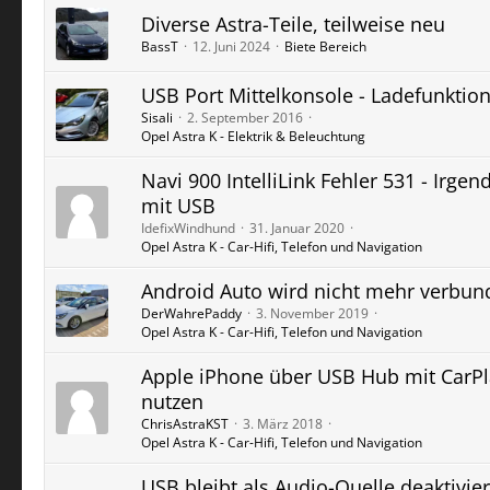
Diverse Astra-Teile, teilweise neu
BassT
12. Juni 2024
Biete Bereich
USB Port Mittelkonsole - Ladefunktio
Sisali
2. September 2016
Opel Astra K - Elektrik & Beleuchtung
Navi 900 IntelliLink Fehler 531 - Irge
mit USB
IdefixWindhund
31. Januar 2020
Opel Astra K - Car-Hifi, Telefon und Navigation
Android Auto wird nicht mehr verbun
DerWahrePaddy
3. November 2019
Opel Astra K - Car-Hifi, Telefon und Navigation
Apple iPhone über USB Hub mit CarPl
nutzen
ChrisAstraKST
3. März 2018
Opel Astra K - Car-Hifi, Telefon und Navigation
USB bleibt als Audio-Quelle deaktivier