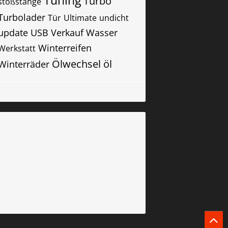
Tuning
Turbo
stoßstange
Turbolader
Tür
Ultimate
undicht
update
USB
Verkauf
Wasser
Winterreifen
Werkstatt
Ölwechsel
öl
Winterräder