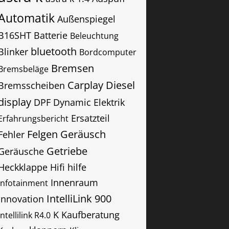
Automatik
Außenspiegel
B16SHT
Batterie
Beleuchtung
bluetooth
Blinker
Bordcomputer
Bremsen
Bremsbeläge
Carplay
Diesel
Bremsscheiben
display
DPF
Dynamic
Elektrik
Ersatzteil
Erfahrungsbericht
Felgen
Geräusch
Fehler
Getriebe
Geräusche
Heckklappe
Hifi
hilfe
Innenraum
infotainment
IntelliLink 900
innovation
K
Kaufberatung
Intellilink R4.0