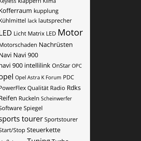
klappern
Keyless
Klima
Kofferraum
kupplung
Kühlmittel
lautsprecher
lack
Motor
LED
Licht
Matrix LED
Nachrüsten
Motorschaden
Navi
Navi 900
navi 900 intellilink
OnStar
OPC
opel
PDC
Opel Astra K Forum
Rdks
PowerFlex
Qualität
Radio
Reifen
Ruckeln
Scheinwerfer
Software
Spiegel
sports tourer
Sportstourer
Steuerkette
Start/Stop