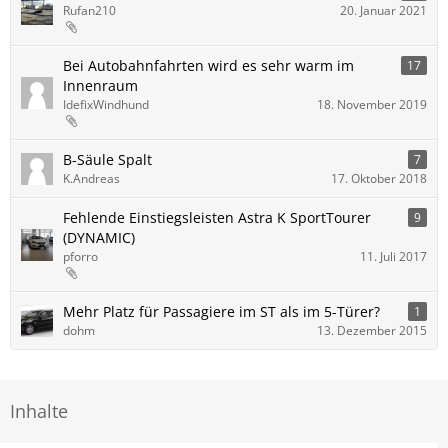
Rufan210
20. Januar 2021
Bei Autobahnfahrten wird es sehr warm im
17
Innenraum
IdefixWindhund
18. November 2019
B-Säule Spalt
7
K.Andreas
17. Oktober 2018
Fehlende Einstiegsleisten Astra K SportTourer
9
(DYNAMIC)
pforro
11. Juli 2017
Mehr Platz für Passagiere im ST als im 5-Türer?
1
dohm
13. Dezember 2015
Inhalte