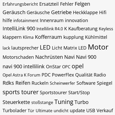
Felgen
Ersatzteil
Fehler
Erfahrungsbericht
Geräusch
Getriebe
Geräusche
Heckklappe
Hifi
hilfe
Innenraum
innovation
infotainment
IntelliLink 900
K
Kaufberatung
Intellilink R4.0
Keyless
Kofferraum
klappern
kupplung
Kühlmittel
Klima
Motor
LED
lautsprecher
Licht
Matrix LED
lack
Nachrüsten
Navi
Navi 900
Motorschaden
opel
navi 900 intellilink
OnStar
OPC
PDC
PowerFlex
Qualität
Radio
Opel Astra K Forum
Rdks
Reifen
Ruckeln
Software
Spiegel
Scheinwerfer
sports tourer
Sportstourer
Start/Stop
Tuning
Steuerkette
Turbo
stoßstange
Turbolader
update
USB
Verkauf
Tür
Ultimate
undicht