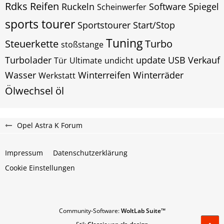
Rdks
Reifen
Ruckeln
Software
Spiegel
Scheinwerfer
sports tourer
Sportstourer
Start/Stop
Tuning
Steuerkette
Turbo
stoßstange
Turbolader
update
USB
Verkauf
Tür
Ultimate
undicht
Wasser
Winterreifen
Winterräder
Werkstatt
Ölwechsel
öl
Opel Astra K Forum
Impressum
Datenschutzerklärung
Cookie Einstellungen
Community-Software:
WoltLab Suite™