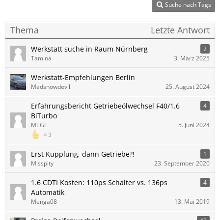
Suche nach Tags
Thema
Letzte Antwort
Werkstatt suche in Raum Nürnberg
2
Tamina
3. März 2025
Werkstatt-Empfehlungen Berlin
Madsnowdevil
25. August 2024
Erfahrungsbericht Getriebeölwechsel F40/1.6
4
BiTurbo
MTGL
5. Juni 2024
3
Erst Kupplung, dann Getriebe?!
1
Misspity
23. September 2020
1.6 CDTI Kosten: 110ps Schalter vs. 136ps
4
Automatik
Menga08
13. Mai 2019