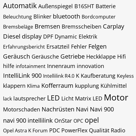
Automatik
Außenspiegel
B16SHT
Batterie
bluetooth
Blinker
Beleuchtung
Bordcomputer
Bremsen
Carplay
Bremsscheiben
Bremsbeläge
Diesel
display
DPF
Dynamic
Elektrik
Felgen
Ersatzteil
Fehler
Erfahrungsbericht
Geräusch
Getriebe
Geräusche
Heckklappe
Hifi
hilfe
Innenraum
innovation
infotainment
IntelliLink 900
K
Kaufberatung
Intellilink R4.0
Keyless
Kofferraum
klappern
kupplung
Kühlmittel
Klima
Motor
LED
lautsprecher
Licht
Matrix LED
lack
Nachrüsten
Navi
Navi 900
Motorschaden
opel
navi 900 intellilink
OnStar
OPC
PDC
PowerFlex
Qualität
Radio
Opel Astra K Forum