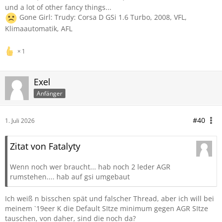
und a lot of other fancy things...
Gone Girl: Trudy: Corsa D GSi 1.6 Turbo, 2008, VFL,
Klimaautomatik, AFL
1
Exel
Anfänger
#40
1. Juli 2026
Zitat von Fatalyty
Wenn noch wer braucht... hab noch 2 leder AGR
rumstehen.... hab auf gsi umgebaut
Ich weiß n bisschen spät und falscher Thread, aber ich will bei
meinem `19eer K die Default SItze minimum gegen AGR SItze
tauschen, von daher, sind die noch da?