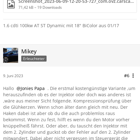
Screenshot_2023-06-09-12-20-53-727_com.ovz.carscanner.jpg
71,42 kB – 19 Downloads
1.6 cdti 100kw AT ST Dynamic mit 18" BiColor aus 01/17
Mikey
Erleuchteter
#6
9. Juni 2023
Hallo
Jonies Papa
. Die erstmal kostengünstige Variante ,um
herauszufinden ob es der Injektor oder doch was anderes ist
,wäre aus meiner Sicht folgende. Kompressionsprüfung über
die Glühkerzen. Wenn schon älter dann gleich mit neu. Der
Haken dabei ist aber ob du die auch problemlos raus
bekommst. Wenn zu fest, hilft es wenn du den Motor vorher
knüppelheiß fährst. Oder aber, du tauscht den Injektor mit
dem 2. Zylinder und guckst ob der Fehler auf den 2. Zylinder
mitwandert. Dabei aber nicht vergessen im Steuergerät die