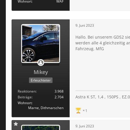
Wohnort
WAF
9. Juni 2023
Hallo. Bei unserem GDS2 sie
werden alle 4 gleichzeitig 
Fahrzeug. MfG
Mikey
Erleuchteter
Reaktionen
3.968
Astra K ST, 1,4 , 150PS , EZ
Beiträge
2.704
Wohnort
Marne, Dithmarschen
1
9. Juni 2023