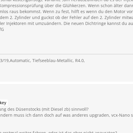
 Kompressionsprüfung über die Glühkerzen. Wenn schon älter dann 
mlos raus bekommst. Wenn zu fest, hilft es wenn du den Motor vor
 dem 2. Zylinder und guckst ob der Fehler auf den 2. Zylinder mit
der Injektoren mit umzuändern. Die neuen Dichtringe kannst du a
fG
.03/19,Automatic, Tiefseeblau-Metallic, R4.0,
key
ung des Düsenstocks (mit Diesel zb) sinnvoll?
ndern muss ich dann doch auf was anderes upgraden, vcx-Nano st
erstmal weiter fahren, oder ist das eher nicht anzuraten?