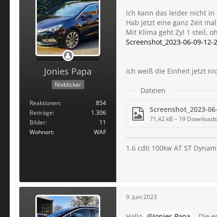
Ich kann das leider nicht i
Hab jetzt eine ganz Zeit ma
Mit Klima geht Zyl 1 steil, 
Screenshot_2023-06-09-12-2
Jonies Papa
Ich weiß die Einheit jetzt ni
Nixblicker
Dateien
Reaktionen
854
Beiträge
1.306
71,42 kB – 19 Downloads
Bilder
11
Wohnort
WAF
1.6 cdti 100kw AT ST Dynami
9. Juni 2023
Hallo
Jonies Papa
. Die e