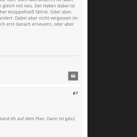
gleich mit neu. Der Haken dabei ist
her knüppelheiß fährst. Oder aber,
wandert. Dabei aber nicht vergessen im
uch erst danach erneuern, oder aber
#7
and eh auf dem Plan. Dann ist gds2