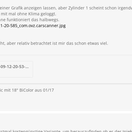
n einer Grafik anzeigen lassen, aber Zylinder 1 scheint schon irgen
l mit mal ohne Klima geloggt.
ohne funktioniert das halbwegs.
1-20-585_com.ovz.carscanner.jpg
cht, aber relativ betrachtet ist mir das schon etwas viel.
Screenshot_2023-06-09-12-20-53-727_com.ovz.carscanner.jpg
c mit 18" BiColor aus 01/17
rstmal kostengünstige Variante ,um herauszufinden ob es der Injek